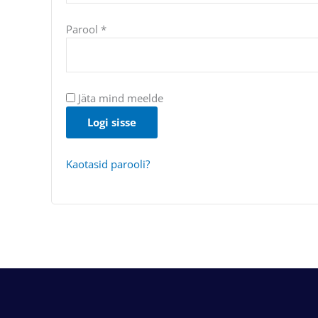
Parool
*
Jäta mind meelde
Logi sisse
Kaotasid parooli?