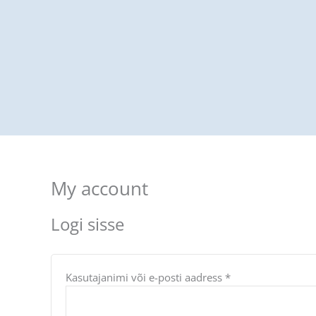
Skip
Nõutud
Nõutud
to
content
My account
Logi sisse
Kasutajanimi või e-posti aadress
*