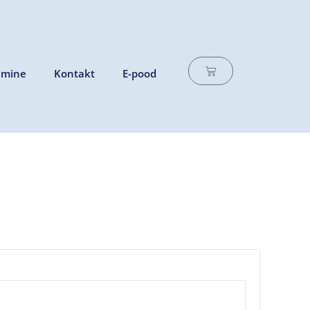
Cart
amine
Kontakt
E-pood